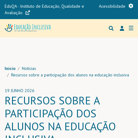
Passar para o conteúdo principal
EduQA - Instituto de Educação, Qualidade e
Acessibilidade
Avaliação
Menu 
Region h
Notícia
Início
Notícias
Recursos sobre a participação dos alunos na educação inclusiva
19 JUNHO 2026
RECURSOS SOBRE A
PARTICIPAÇÃO DOS
ALUNOS NA EDUCAÇÃO